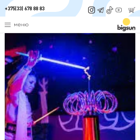
Главная
/
Аттракционы
/
Тесла шоу
+375(33) 678 88 83
Тесла шоу